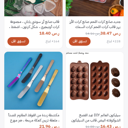
جديد صانع كرات اللحم صانع كرات الأرز
قالب صانع أرز سوشي ياباني ، مجموعة
يهز قالب كرات اللحم كرات السمك
كرات أونيجيري ، شكل كرتون ، اضغط ،
كرات اللحم البقري قالب أدوات اللحوم
أدوات ذاتية الصنع ، أدوات مطبخ ،
ر.س
38.47
ر.س
18.40
ر.س
54.16
اكسسوارات المطبخ الأدوات
ملحقات
تسوّق الآن
تسوّق الآن
228+ مُباع
164+ مُباع
سيليكون العالم DIY عيد الفصح
مكشطة زبدة من الفولاذ المقاوم للصدأ
الشوكولاته البيض قالب من السيليكون
، ملعقة تزيين كعكة مريحة ، خبز موزع
غير لاصق تزيين الكعكة الخبز قالب
مربى مقاوم للصدأ ، أدوات مطبخ ، 8
ر.س
16.43
ر.س
21.96
ر.س
16.88