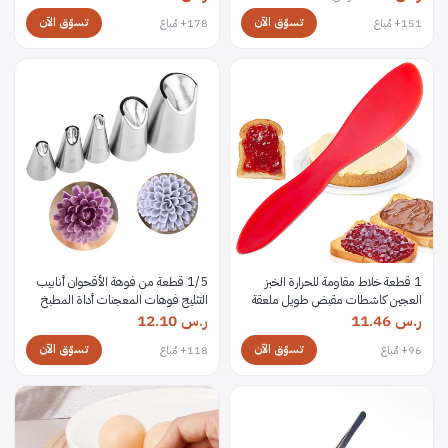
الحلوى سيليكون 3D قالب أداة المطبخ
بوصات
تسوّق الآن
تسوّق الآن
151+ مُباع
178+ مُباع
1 قطعة خلاط مقاومة للحرارة الخبز
1/5 قطعة من فوهة الأقحوان أنابيب
العجين كاشطات مقبض طويل ملعقة
التثليج فوهات المعجنات أداة المطبخ
كعكة كريم أدوات الحلويات أدوات
ملحقات الخبز صنع أدوات تزيين الكعك
ر.س
11.46
ر.س
12.10
المطبخ البلاستيك
تسوّق الآن
تسوّق الآن
96+ مُباع
118+ مُباع