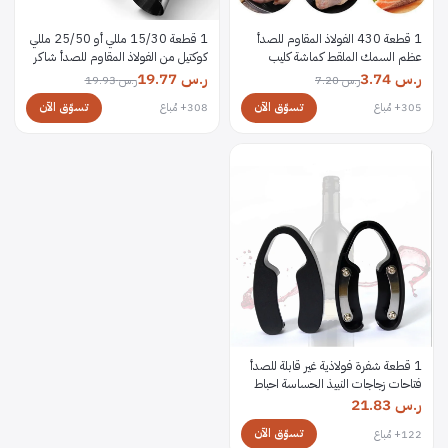
1 قطعة 430 الفولاذ المقاوم للصدأ
1 قطعة 15/30 مللي أو 25/50 مللي
عظم السمك الملقط كماشة كليب
كوكتيل من الفولاذ المقاوم للصدأ شاكر
مجتذب مزيل ملقط عظم السمك نتف
قياس كوب مزدوج النار شرب روح الوالج
ر.س
3.74
ر.س
19.77
ر.س
7.20
ر.س
19.93
المشبك أدوات المطبخ أدوات
أدوات المطبخ
تسوّق الآن
تسوّق الآن
305+ مُباع
308+ مُباع
1 قطعة شفرة فولاذية غير قابلة للصدأ
فتاحات زجاجات النبيذ الحساسة احباط
القاطع فتاحة الزجاجات بار المعونة دليل
ر.س
21.83
المطبخ أداة النبيذ اكسسوارات
تسوّق الآن
122+ مُباع