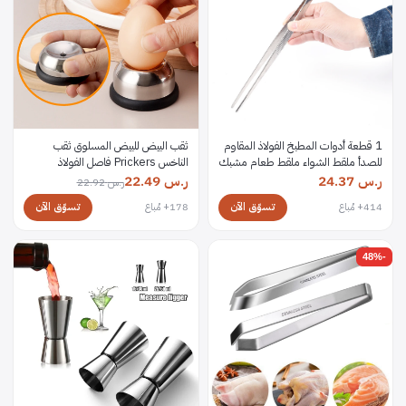
1 قطعة أدوات المطبخ الفولاذ المقاوم
ثقب البيض للبيض المسلوق ثقب
للصدأ ملقط الشواء ملقط طعام مشبك
الناخس Prickers فاصل الفولاذ
أطعمة الملقط كليب الشواء بوفيه أدوات
المقاوم للصدأ إبرة فاصل البيض ثقب
ر.س
24.37
ر.س
22.49
ر.س
22.92
المطاعم
أداة أدوات المطبخ
تسوّق الآن
تسوّق الآن
414+ مُباع
178+ مُباع
48%
-