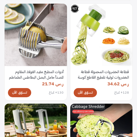
قطاعة الخضروات المحمولة قطاعة
أدوات المطبخ مفيد الفولاذ المقاوم
الخضروات لولبية تقطيع القاطع كوسة
للصدأ حامل البصل البطاطس الطماطم
المعكرونة السباغيتي صانع أدوات
القطاعة الخضار الفاكهة القاطع الملحقات
ر.س
34.62
ر.س
21.74
المطبخ
CF-228
تسوّق الآن
تسوّق الآن
128+ مُباع
130+ مُباع